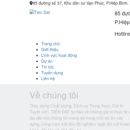
85 đường số 37, Khu dân cư Vạn Phúc, P.Hiệp Bình,
85 đườ
P.Hiệp
Hotlin
Trang chủ
Giới thiệu
Lĩnh vực hoạt động
Dự án
Tin tức
Tuyển dụng
Liên hệ
Về chúng tôi
"Xây dựng Chất lượng, Dịch vụ Trung thực, Giá trị
Tuyệt vời", TIẾN ĐẠT tự hào về những giá trị thực tế 
lâu dài mà chúng tôi mang lại trong mỗi dự án xây
dựng, cùng cam kết tiến độ nghiêm ngặt đối với khác
hàng, đối tác và nhà đầu tư.