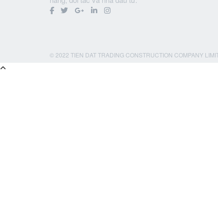
© 2022 TIEN DAT TRADING CONSTRUCTION COMPANY LIMI