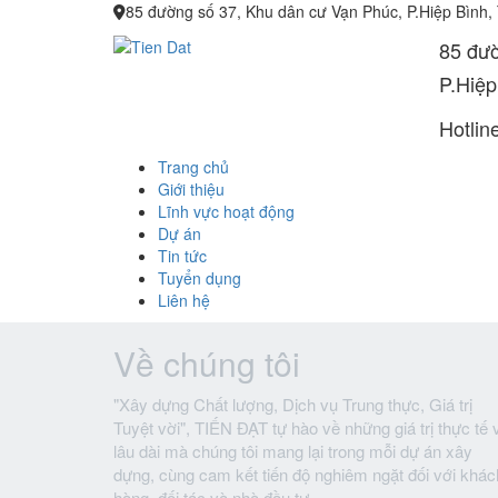
85 đường số 37, Khu dân cư Vạn Phúc, P.Hiệp Bình,
85 đườ
P.Hiệp
Hotlin
Trang chủ
Giới thiệu
Lĩnh vực hoạt động
Dự án
Tin tức
Tuyển dụng
Liên hệ
Về chúng tôi
"Xây dựng Chất lượng, Dịch vụ Trung thực, Giá trị
Tuyệt vời", TIẾN ĐẠT tự hào về những giá trị thực tế 
lâu dài mà chúng tôi mang lại trong mỗi dự án xây
dựng, cùng cam kết tiến độ nghiêm ngặt đối với khác
hàng, đối tác và nhà đầu tư.