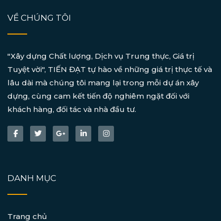
VỀ CHÚNG TÔI
"Xây dựng Chất lượng, Dịch vụ Trung thực, Giá trị
Tuyệt vời", TIẾN ĐẠT tự hào về những giá trị thực tế và
lâu dài mà chúng tôi mang lại trong mỗi dự án xây
dựng, cùng cam kết tiến độ nghiêm ngặt đối với
khách hàng, đối tác và nhà đầu tư.
DANH MỤC
Trang chủ