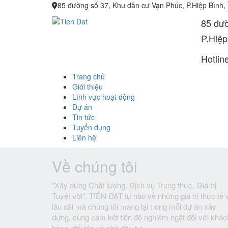
85 đường số 37, Khu dân cư Vạn Phúc, P.Hiệp Bình,
85 đườ
P.Hiệp
Hotlin
Trang chủ
Giới thiệu
Lĩnh vực hoạt động
Dự án
Tin tức
Tuyển dụng
Liên hệ
Về chúng tôi
"Xây dựng Chất lượng, Dịch vụ Trung thực, Giá trị
Tuyệt vời", TIẾN ĐẠT tự hào về những giá trị thực tế 
lâu dài mà chúng tôi mang lại trong mỗi dự án xây
dựng, cùng cam kết tiến độ nghiêm ngặt đối với khác
hàng, đối tác và nhà đầu tư.