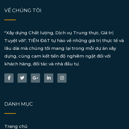
VỀ CHÚNG TÔI
"Xây dựng Chất lượng, Dịch vụ Trung thực, Giá trị
Tuyệt vời", TIẾN ĐẠT tự hào về những giá trị thực tế và
lâu dài mà chúng tôi mang lại trong mỗi dự án xây
dựng, cùng cam kết tiến độ nghiêm ngặt đối với
khách hàng, đối tác và nhà đầu tư.
DANH MỤC
Trang chủ