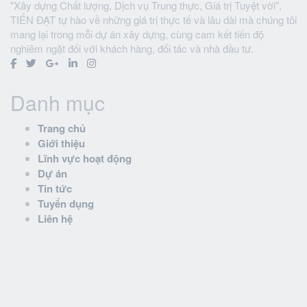
"Xây dựng Chất lượng, Dịch vụ Trung thực, Giá trị Tuyệt vời",
TIẾN ĐẠT tự hào về những giá trị thực tế và lâu dài mà chúng tôi
mang lại trong mỗi dự án xây dựng, cùng cam kết tiến độ
nghiêm ngặt đối với khách hàng, đối tác và nhà đầu tư.
Danh mục
Trang chủ
Giới thiệu
Lĩnh vực hoạt động
Dự án
Tin tức
Tuyển dụng
Liên hệ