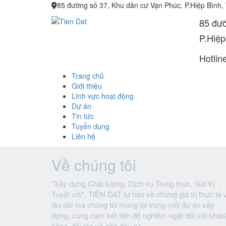
85 đường số 37, Khu dân cư Vạn Phúc, P.Hiệp Bình,
85 đườ
P.Hiệp
Hotlin
Trang chủ
Giới thiệu
Lĩnh vực hoạt động
Dự án
Tin tức
Tuyển dụng
Liên hệ
Về chúng tôi
"Xây dựng Chất lượng, Dịch vụ Trung thực, Giá trị
Tuyệt vời", TIẾN ĐẠT tự hào về những giá trị thực tế 
lâu dài mà chúng tôi mang lại trong mỗi dự án xây
dựng, cùng cam kết tiến độ nghiêm ngặt đối với khác
hàng, đối tác và nhà đầu tư.