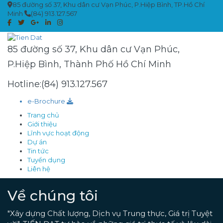
85 đường số 37, Khu dân cư Vạn Phúc, P.Hiệp Bình, TP.Hồ Chí
Minh
(84) 913.127.567
85 đường số 37, Khu dân cư Vạn Phúc,
P.Hiệp Bình, Thành Phố Hồ Chí Minh
Hotline:(84) 913.127.567
e-Brochure
Trang chủ
Giới thiệu
Lĩnh vực hoạt động
Dự án
Tin tức
Tuyển dụng
Liên hệ
Về chúng tôi
"Xây dựng Chất lượng, Dịch vụ Trung thực, Giá trị Tuyệt