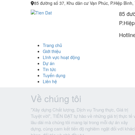
85 đường số 37, Khu dân cư Vạn Phúc, P.Hiệp Bình,
85 đườ
P.Hiệp
Hotlin
Trang chủ
Giới thiệu
Lĩnh vực hoạt động
Dự án
Tin tức
Tuyển dụng
Liên hệ
Về chúng tôi
"Xây dựng Chất lượng, Dịch vụ Trung thực, Giá trị
Tuyệt vời", TIẾN ĐẠT tự hào về những giá trị thực tế 
lâu dài mà chúng tôi mang lại trong mỗi dự án xây
dựng, cùng cam kết tiến độ nghiêm ngặt đối với khác
hàng, đối tác và nhà đầu tư.