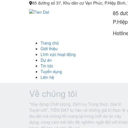
85 đường số 37, Khu dân cư Vạn Phúc, P.Hiệp Bình,
85 đườ
P.Hiệp
Hotlin
Trang chủ
Giới thiệu
Lĩnh vực hoạt động
Dự án
Tin tức
Tuyển dụng
Liên hệ
Về chúng tôi
"Xây dựng Chất lượng, Dịch vụ Trung thực, Giá trị
Tuyệt vời", TIẾN ĐẠT tự hào về những giá trị thực tế 
lâu dài mà chúng tôi mang lại trong mỗi dự án xây
dựng, cùng cam kết tiến độ nghiêm ngặt đối với khác
hàng, đối tác và nhà đầu tư.