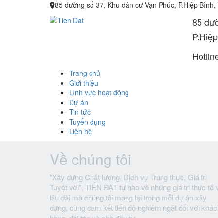
85 đường số 37, Khu dân cư Vạn Phúc, P.Hiệp Bình,
85 đườ
P.Hiệp
Hotlin
Trang chủ
Giới thiệu
Lĩnh vực hoạt động
Dự án
Tin tức
Tuyển dụng
Liên hệ
Về chúng tôi
"Xây dựng Chất lượng, Dịch vụ Trung thực, Giá trị
Tuyệt vời", TIẾN ĐẠT tự hào về những giá trị thực tế 
lâu dài mà chúng tôi mang lại trong mỗi dự án xây
dựng, cùng cam kết tiến độ nghiêm ngặt đối với khác
hàng, đối tác và nhà đầu tư.