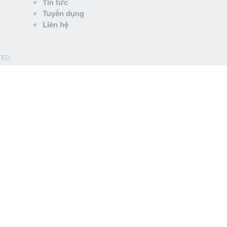
Tin tức
Tuyển dụng
Liên hệ
TED