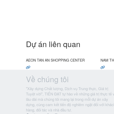
Dự án liên quan
AEON TAN AN SHOPPING CENTER
NAM TH
Về chúng tôi
"Xây dựng Chất lượng, Dịch vụ Trung thực, Giá trị
Tuyệt vời", TIẾN ĐẠT tự hào về những giá trị thực tế 
lâu dài mà chúng tôi mang lại trong mỗi dự án xây
dựng, cùng cam kết tiến độ nghiêm ngặt đối với khác
hàng, đối tác và nhà đầu tư.