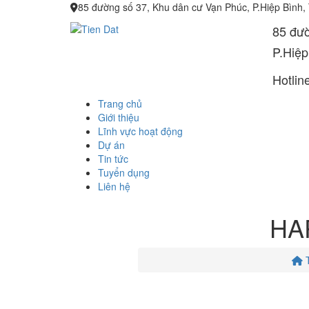
85 đường số 37, Khu dân cư Vạn Phúc, P.Hiệp Bình,
85 đườ
P.Hiệp
Hotlin
Trang chủ
Giới thiệu
Lĩnh vực hoạt động
Dự án
Tin tức
Tuyển dụng
Liên hệ
HA
T