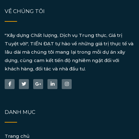
VỀ CHÚNG TÔI
"Xây dựng Chất lượng, Dịch vụ Trung thực, Giá trị
Tuyệt vời", TIẾN ĐẠT tự hào về những giá trị thực tế và
lâu dài mà chúng tôi mang lại trong mỗi dự án xây
dựng, cùng cam kết tiến độ nghiêm ngặt đối với
khách hàng, đối tác và nhà đầu tư.
DANH MỤC
Trang chủ