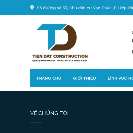
85 đường số 37, Khu dân cư Vạn Phúc, P.Hiệp Bì
TRANG CHỦ
GIỚI THIỆU
LĨNH VỰC 
VỀ CHÚNG TÔI