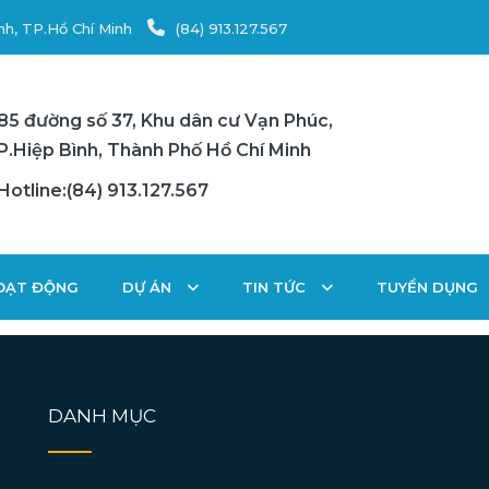
nh, TP.Hồ Chí Minh
(84) 913.127.567
85 đường số 37, Khu dân cư Vạn Phúc,
P.Hiệp Bình, Thành Phố Hồ Chí Minh
Hotline:(84) 913.127.567
HOẠT ĐỘNG
DỰ ÁN
TIN TỨC
TUYỂN DỤNG
DANH MỤC