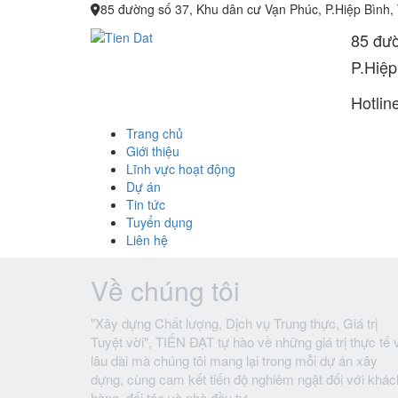
85 đường số 37, Khu dân cư Vạn Phúc, P.Hiệp Bình,
85 đườ
P.Hiệp
Hotlin
Trang chủ
Giới thiệu
Lĩnh vực hoạt động
Dự án
Tin tức
Tuyển dụng
Liên hệ
Về chúng tôi
"Xây dựng Chất lượng, Dịch vụ Trung thực, Giá trị
Tuyệt vời", TIẾN ĐẠT tự hào về những giá trị thực tế 
lâu dài mà chúng tôi mang lại trong mỗi dự án xây
dựng, cùng cam kết tiến độ nghiêm ngặt đối với khác
hàng, đối tác và nhà đầu tư.