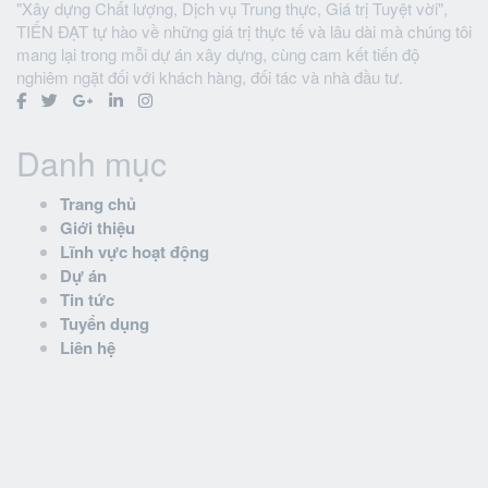
"Xây dựng Chất lượng, Dịch vụ Trung thực, Giá trị Tuyệt vời",
TIẾN ĐẠT tự hào về những giá trị thực tế và lâu dài mà chúng tôi
mang lại trong mỗi dự án xây dựng, cùng cam kết tiến độ
nghiêm ngặt đối với khách hàng, đối tác và nhà đầu tư.
Danh mục
Trang chủ
Giới thiệu
Lĩnh vực hoạt động
Dự án
Tin tức
Tuyển dụng
Liên hệ