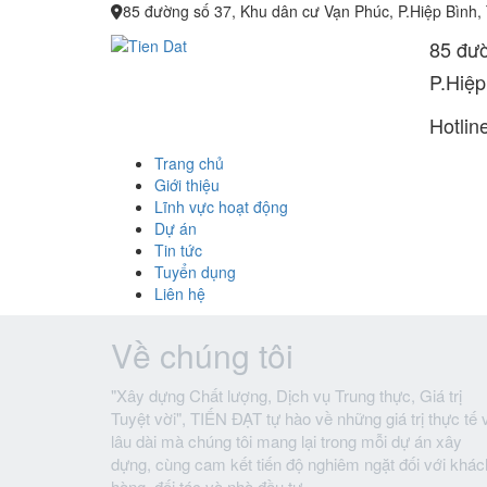
85 đường số 37, Khu dân cư Vạn Phúc, P.Hiệp Bình,
85 đườ
P.Hiệp
Hotlin
Trang chủ
Giới thiệu
Lĩnh vực hoạt động
Dự án
Tin tức
Tuyển dụng
Liên hệ
Về chúng tôi
"Xây dựng Chất lượng, Dịch vụ Trung thực, Giá trị
Tuyệt vời", TIẾN ĐẠT tự hào về những giá trị thực tế 
lâu dài mà chúng tôi mang lại trong mỗi dự án xây
dựng, cùng cam kết tiến độ nghiêm ngặt đối với khác
hàng, đối tác và nhà đầu tư.