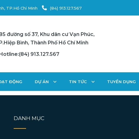
nh, TP.Hồ Chí Minh
(84) 913.127.567
85 đường số 37, Khu dân cư Vạn Phúc,
P.Hiệp Bình, Thành Phố Hồ Chí Minh
Hotline:(84) 913.127.567
HOẠT ĐỘNG
DỰ ÁN
TIN TỨC
TUYỂN DỤNG
DANH MỤC