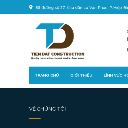
85 đường số 37, Khu dân cư Vạn Phúc, P.Hiệp Bì
TRANG CHỦ
GIỚI THIỆU
LĨNH VỰC 
VỀ CHÚNG TÔI