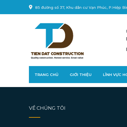
85 đường số 37, Khu dân cư Vạn Phúc, P.Hiệp Bì
TRANG CHỦ
GIỚI THIỆU
LĨNH VỰC 
VỀ CHÚNG TÔI