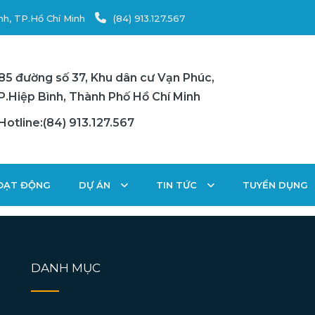
nh, TP.Hồ Chí Minh
(84) 913.127.567
85 đường số 37, Khu dân cư Vạn Phúc,
P.Hiệp Bình, Thành Phố Hồ Chí Minh
Hotline:(84) 913.127.567
HOẠT ĐỘNG
DỰ ÁN
TIN TỨC
TUYỂN DỤNG
DANH MỤC