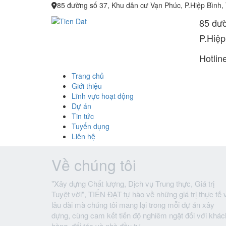
85 đường số 37, Khu dân cư Vạn Phúc, P.Hiệp Bình,
85 đườ
P.Hiệp
Hotlin
Trang chủ
Giới thiệu
Lĩnh vực hoạt động
Dự án
Tin tức
Tuyển dụng
Liên hệ
Về chúng tôi
"Xây dựng Chất lượng, Dịch vụ Trung thực, Giá trị
Tuyệt vời", TIẾN ĐẠT tự hào về những giá trị thực tế 
lâu dài mà chúng tôi mang lại trong mỗi dự án xây
dựng, cùng cam kết tiến độ nghiêm ngặt đối với khác
hàng, đối tác và nhà đầu tư.