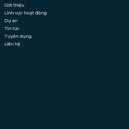
Giới thiệu
Lĩnh vực hoạt động
Dự án
Tin tức
Tuyển dụng
Liên hệ