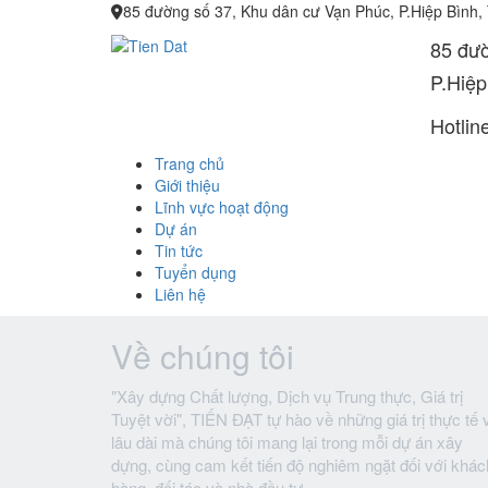
85 đường số 37, Khu dân cư Vạn Phúc, P.Hiệp Bình,
85 đườ
P.Hiệp
Hotlin
Trang chủ
Giới thiệu
Lĩnh vực hoạt động
Dự án
Tin tức
Tuyển dụng
Liên hệ
Về chúng tôi
"Xây dựng Chất lượng, Dịch vụ Trung thực, Giá trị
Tuyệt vời", TIẾN ĐẠT tự hào về những giá trị thực tế 
lâu dài mà chúng tôi mang lại trong mỗi dự án xây
dựng, cùng cam kết tiến độ nghiêm ngặt đối với khác
hàng, đối tác và nhà đầu tư.