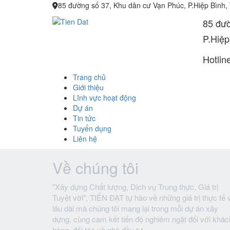
85 đường số 37, Khu dân cư Vạn Phúc, P.Hiệp Bình,
85 đườ
P.Hiệp
Hotlin
Trang chủ
Giới thiệu
Lĩnh vực hoạt động
Dự án
Tin tức
Tuyển dụng
Liên hệ
Về chúng tôi
"Xây dựng Chất lượng, Dịch vụ Trung thực, Giá trị
Tuyệt vời", TIẾN ĐẠT tự hào về những giá trị thực tế 
lâu dài mà chúng tôi mang lại trong mỗi dự án xây
dựng, cùng cam kết tiến độ nghiêm ngặt đối với khác
hàng, đối tác và nhà đầu tư.