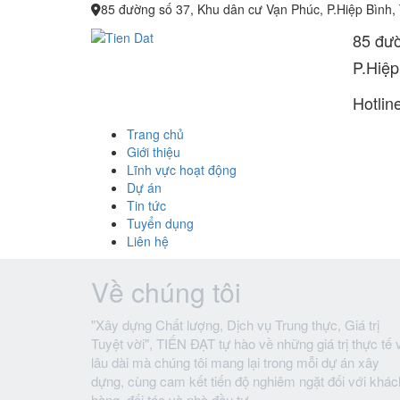
85 đường số 37, Khu dân cư Vạn Phúc, P.Hiệp Bình,
85 đườ
P.Hiệp
Hotlin
Trang chủ
Giới thiệu
Lĩnh vực hoạt động
Dự án
Tin tức
Tuyển dụng
Liên hệ
Về chúng tôi
"Xây dựng Chất lượng, Dịch vụ Trung thực, Giá trị
Tuyệt vời", TIẾN ĐẠT tự hào về những giá trị thực tế 
lâu dài mà chúng tôi mang lại trong mỗi dự án xây
dựng, cùng cam kết tiến độ nghiêm ngặt đối với khác
hàng, đối tác và nhà đầu tư.