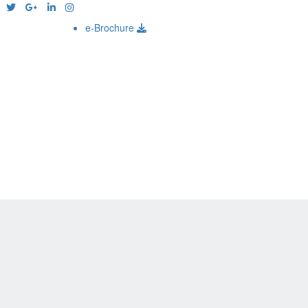
e-Brochure