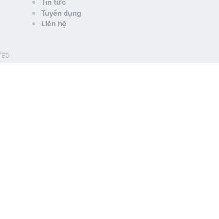
Tin tức
Tuyển dụng
Liên hệ
TED