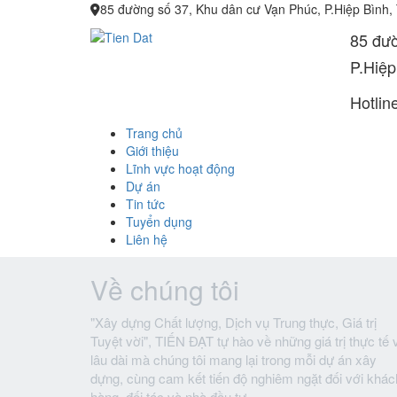
85 đường số 37, Khu dân cư Vạn Phúc, P.Hiệp Bình,
85 đườ
P.Hiệp
Hotlin
Trang chủ
Giới thiệu
Lĩnh vực hoạt động
Dự án
Tin tức
Tuyển dụng
Liên hệ
Về chúng tôi
"Xây dựng Chất lượng, Dịch vụ Trung thực, Giá trị
Tuyệt vời", TIẾN ĐẠT tự hào về những giá trị thực tế 
lâu dài mà chúng tôi mang lại trong mỗi dự án xây
dựng, cùng cam kết tiến độ nghiêm ngặt đối với khác
hàng, đối tác và nhà đầu tư.