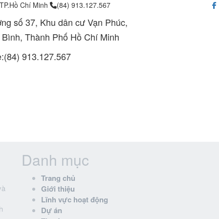
 TP.Hồ Chí Minh
(84) 913.127.567
ng số 37, Khu dân cư Vạn Phúc,
 Bình, Thành Phố Hồ Chí Minh
e:(84) 913.127.567
Danh mục
Trang chủ
và
Giới thiệu
Lĩnh vực hoạt động
h
Dự án