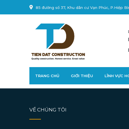
85 đường số 37, Khu dân cư Vạn Phúc, P.Hiệp Bì
TRANG CHỦ
GIỚI THIỆU
LĨNH VỰC 
VỀ CHÚNG TÔI