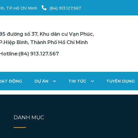
nh, TP.Hồ Chí Minh
(84) 913.127.567
85 đường số 37, Khu dân cư Vạn Phúc,
P.Hiệp Bình, Thành Phố Hồ Chí Minh
Hotline:(84) 913.127.567
HOẠT ĐỘNG
DỰ ÁN
TIN TỨC
TUYỂN DỤNG
DANH MỤC