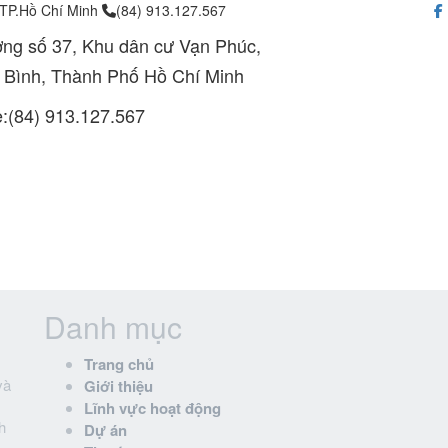
 TP.Hồ Chí Minh
(84) 913.127.567
ng số 37, Khu dân cư Vạn Phúc,
 Bình, Thành Phố Hồ Chí Minh
e:(84) 913.127.567
Danh mục
Trang chủ
và
Giới thiệu
Lĩnh vực hoạt động
h
Dự án