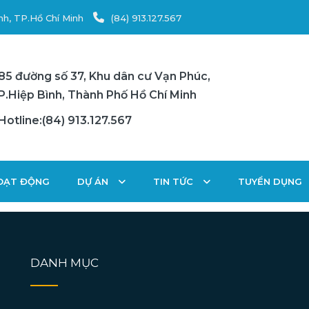
nh, TP.Hồ Chí Minh
(84) 913.127.567
85 đường số 37, Khu dân cư Vạn Phúc,
P.Hiệp Bình, Thành Phố Hồ Chí Minh
Hotline:(84) 913.127.567
HOẠT ĐỘNG
DỰ ÁN
TIN TỨC
TUYỂN DỤNG
DANH MỤC