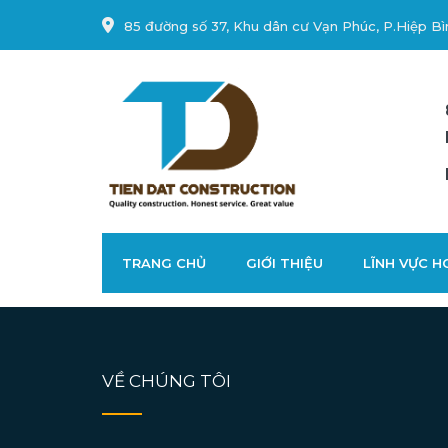
85 đường số 37, Khu dân cư Vạn Phúc, P.Hiệp Bì
TRANG CHỦ
GIỚI THIỆU
LĨNH VỰC 
VỀ CHÚNG TÔI