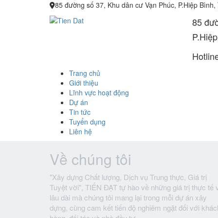
85 đường số 37, Khu dân cư Vạn Phúc, P.Hiệp Bình,
85 đườ
P.Hiệp
Hotlin
Trang chủ
Giới thiệu
Lĩnh vực hoạt động
Dự án
Tin tức
Tuyển dụng
Liên hệ
Về chúng tôi
"Xây dựng Chất lượng, Dịch vụ Trung thực, Giá trị
Tuyệt vời", TIẾN ĐẠT tự hào về những giá trị thực tế 
lâu dài mà chúng tôi mang lại trong mỗi dự án xây
dựng, cùng cam kết tiến độ nghiêm ngặt đối với khác
hàng, đối tác và nhà đầu tư.