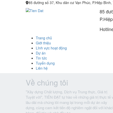
85 đường số 37, Khu dân cư Vạn Phúc, P.Hiệp Bình,
85 đườ
P.Hiệp
Hotlin
Trang chủ
Giới thiệu
Lĩnh vực hoạt động
Dự án
Tin tức
Tuyển dụng
Liên hệ
Về chúng tôi
"Xây dựng Chất lượng, Dịch vụ Trung thực, Giá trị
Tuyệt vời", TIẾN ĐẠT tự hào về những giá trị thực tế 
lâu dài mà chúng tôi mang lại trong mỗi dự án xây
dựng, cùng cam kết tiến độ nghiêm ngặt đối với khác
hàng, đối tác và nhà đầu tư.