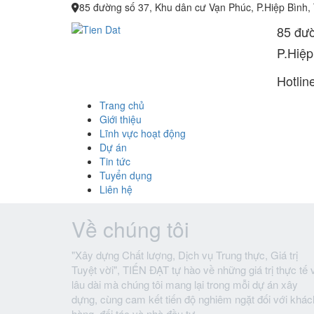
85 đường số 37, Khu dân cư Vạn Phúc, P.Hiệp Bình,
85 đườ
P.Hiệp
Hotlin
Trang chủ
Giới thiệu
Lĩnh vực hoạt động
Dự án
Tin tức
Tuyển dụng
Liên hệ
Về chúng tôi
"Xây dựng Chất lượng, Dịch vụ Trung thực, Giá trị
Tuyệt vời", TIẾN ĐẠT tự hào về những giá trị thực tế 
lâu dài mà chúng tôi mang lại trong mỗi dự án xây
dựng, cùng cam kết tiến độ nghiêm ngặt đối với khác
hàng, đối tác và nhà đầu tư.